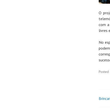
O proj
telemó
com a 
livres
No esp
podem 
corres
sucess
Posted 
Brincar