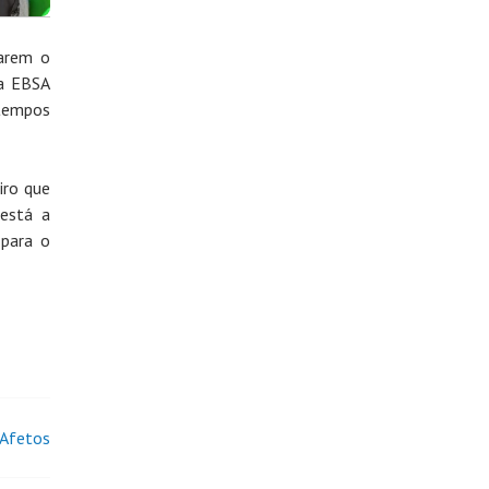
sarem o
na EBSA
 tempos
iro que
 está a
 para o
 Afetos