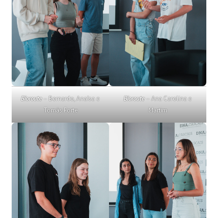
Bioroute
– Bernardo, Anaísa e
Bioroute
– Ana Carolina e
Tomás Forte
Martim