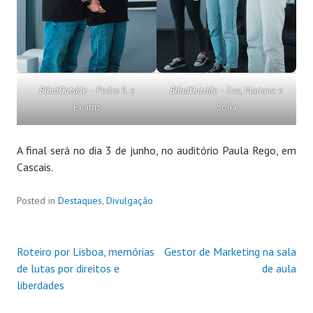
BlindOutside
– Pedro R. e
BlindOutside
– Eva, Mariana e
Beatriz
Sofia
A final será no dia 3 de junho, no auditório Paula Rego, em
Cascais.
Posted in
Destaques
,
Divulgação
Roteiro por Lisboa, memórias
Gestor de Marketing na sala
de lutas por direitos e
de aula
liberdades