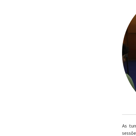
As tur
sessõe