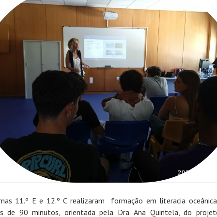
mas 11.º E e 12.º C realizaram formação em literacia oceânic
s de 90 minutos, orientada pela Dra. Ana Quintela, do proje