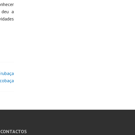
onhecer
 deu a
idades
Frubaça
lcobaça
CONTACTOS