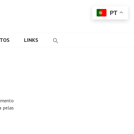
PT
ETOS
LINKS
imento
a pelas