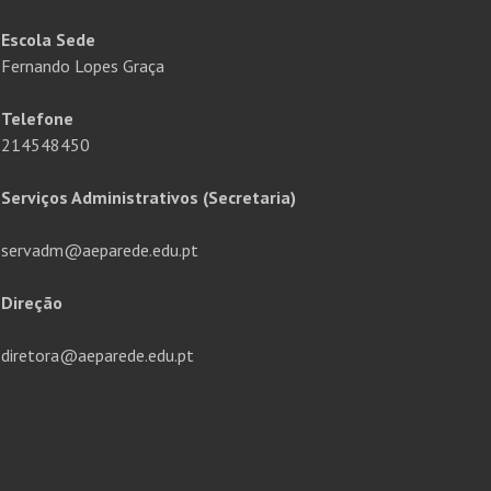
Escola Sede
Fernando Lopes Graça
Telefone
214548450
Serviços Administrativos (Secretaria)
servadm@aeparede.edu.pt
Direção
diretora@aeparede.edu.pt