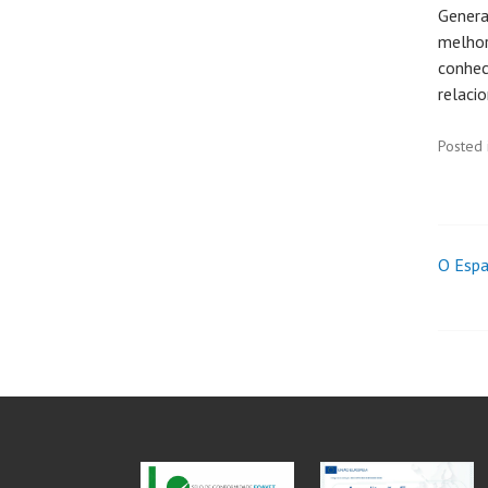
Genera
melho
conhe
relaci
Posted 
O Espa