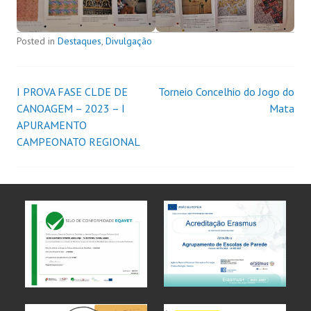
Posted in
Destaques
,
Divulgação
I PROVA FASE CLDE DE
Torneio Concelhio do Jogo do
CANOAGEM – 2023 – I
Mata
APURAMENTO
CAMPEONATO REGIONAL