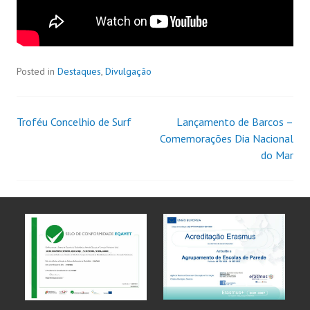
Posted in
Destaques
,
Divulgação
Troféu Concelhio de Surf
Lançamento de Barcos –
Comemorações Dia Nacional
do Mar