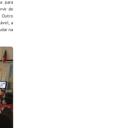
a para
rvir de
. Outro
ável, a
judar na