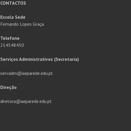
CONTACTOS
Escola Sede
Fernando Lopes Graça
Telefone
214548450
Serviços Administrativos (Secretaria)
servadm@aeparede.edu.pt
Direção
diretora@aeparede.edu.pt