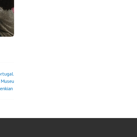
rtugal.
 Museu
benkian