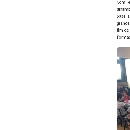
Com e
dinami
base à
grande
fim de 
formaç