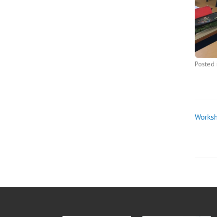
Posted 
Worksh