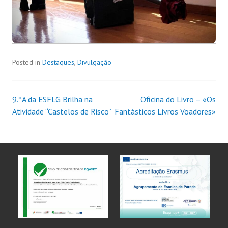
Posted in
Destaques
,
Divulgação
9.ºA da ESFLG Brilha na
Oficina do Livro – «Os
Atividade “Castelos de Risco”
Fantásticos Livros Voadores»