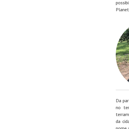
possib
Planet
Da par
no te
terram
da cid
nome a