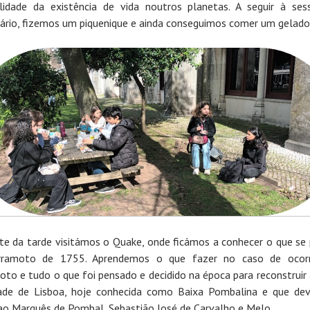
ilidade da existência de vida noutros planetas. A seguir à se
ário, fizemos um piquenique e ainda conseguimos comer um gelado
te da tarde visitámos o Quake, onde ficámos a conhecer o que se
rramoto de 1755. Aprendemos o que fazer no caso de ocor
oto e tudo o que foi pensado e decidido na época para reconstruir 
ade de Lisboa, hoje conhecida como Baixa Pombalina e que de
o Marquês de Pombal, Sebastião José de Carvalho e Melo.