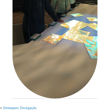
in
Destaques
,
Divulgação