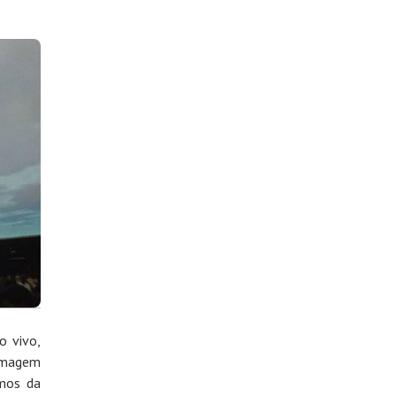
o vivo,
 imagem
ámos da