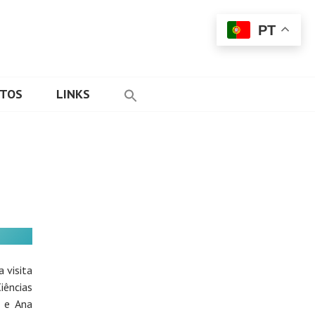
PT
ETOS
LINKS
 visita
iências
s e Ana