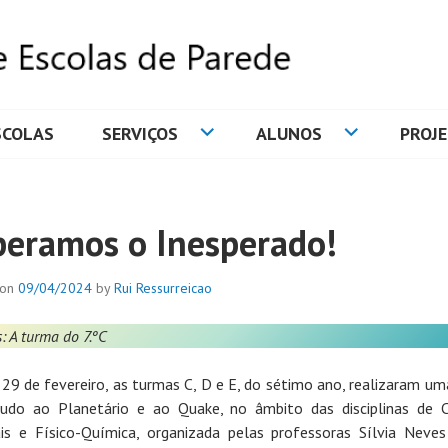
SCOLAS
SERVIÇOS
ALUNOS
PROJ
DE ESCOLAS DE PAREDE
peramos o Inesperado!
 on
09/04/2024
by
Rui Ressurreicao
: A turma do 7.ºC
 29 de fevereiro, as turmas C, D e E, do sétimo ano, realizaram uma
udo ao Planetário e ao Quake, no âmbito das disciplinas de C
is e Físico-Química, organizada pelas professoras Sílvia Neve