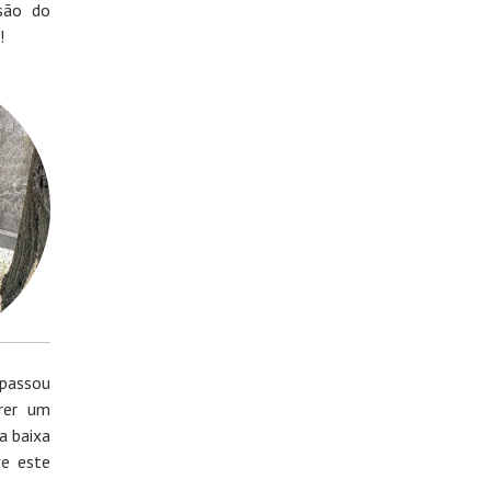
ssão do
!
 passou
rer um
a baixa
ve este