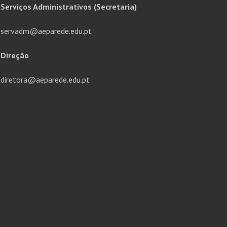
Serviços Administrativos (Secretaria)
servadm@aeparede.edu.pt
Direção
diretora@aeparede.edu.pt