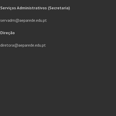
Serviços Administrativos (Secretaria)
servadm@aeparede.edu.pt
Direção
diretora@aeparede.edu.pt