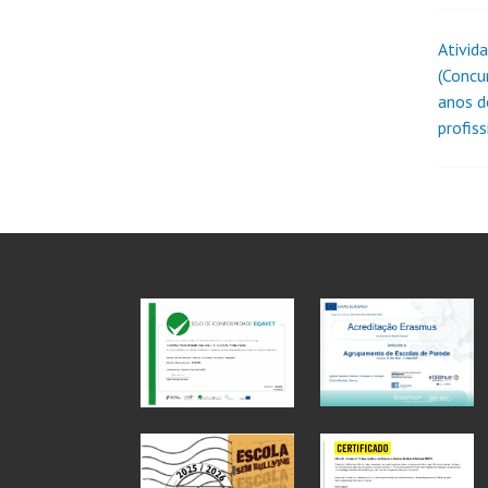
Ativida
(Concu
anos d
profis