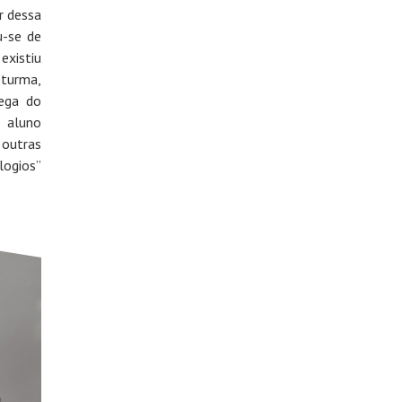
r dessa
u-se de
existiu
 turma,
rega do
a aluno
 outras
logios”