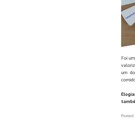
Foi um
valori
um do
comido
Elogi
també
Posted 