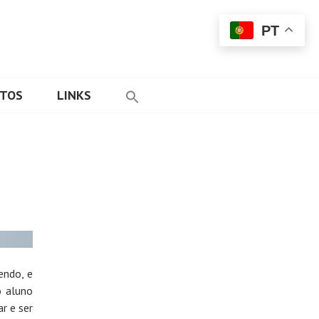
PT
ETOS
LINKS
endo, e
o aluno
r e ser