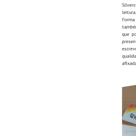
Silver
leitur
forma 
também
que po
presen
escrev
qualid
afixada