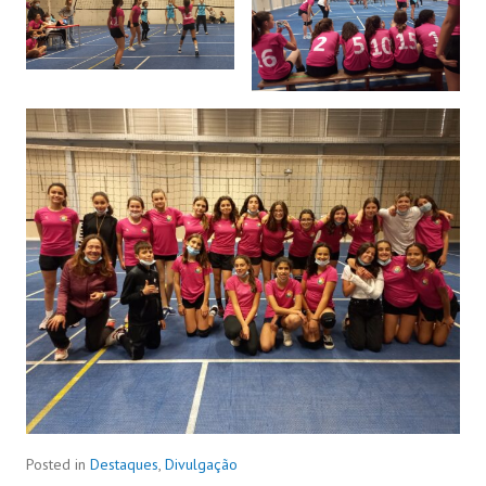
Posted in
Destaques
,
Divulgação