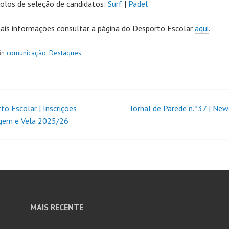
olos de seleção de candidatos:
Surf
|
Padel
ais informações consultar a página do Desporto Escolar
aqui
.
in
comunicação
,
Destaques
to Escolar | Inscrições
Jornal de Parede n.º37 | New
gem e Vela 2025/26
MAIS RECENTE