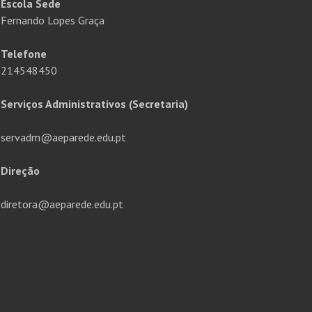
Escola Sede
Fernando Lopes Graça
Telefone
214548450
Serviços Administrativos (Secretaria)
servadm@aeparede.edu.pt
Direção
diretora@aeparede.edu.pt