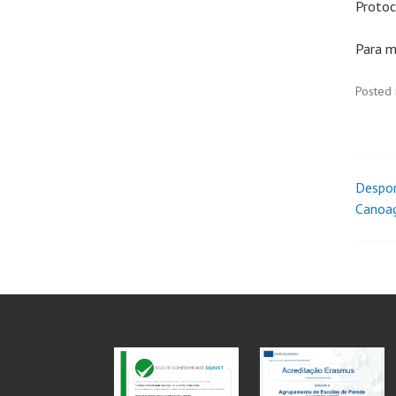
Protoc
Para m
Posted 
Despor
Canoa