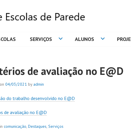
SCOLAS
SERVIÇOS
ALUNOS
PROJ
DE ESCOLAS DE PAREDE
itérios de avaliação no E@D
 on
04/03/2021
by
admin
ção do trabalho desenvolvido no E@D
ios de avaliação no E@D
in
comunicação
,
Destaques
,
Serviços