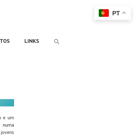
PT
ETOS
LINKS
ro e um
m numa
 jovens