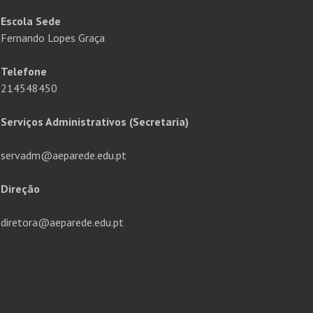
Escola Sede
Fernando Lopes Graça
Telefone
214548450
Serviços Administrativos (Secretaria)
servadm@aeparede.edu.pt
Direção
diretora@aeparede.edu.pt