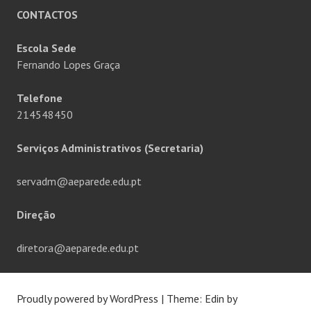
CONTACTOS
Escola Sede
Fernando Lopes Graça
Telefone
214548450
Serviços Administrativos (Secretaria)
servadm@aeparede.edu.pt
Direção
diretora@aeparede.edu.pt
Proudly powered by WordPress
|
Theme: Edin by