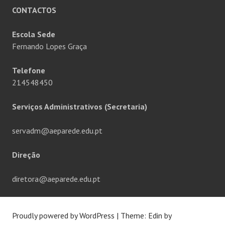
CONTACTOS
Escola Sede
Fernando Lopes Graça
Telefone
214548450
Serviços Administrativos (Secretaria)
servadm@aeparede.edu.pt
Direção
diretora@aeparede.edu.pt
Proudly powered by WordPress
|
Theme: Edin by