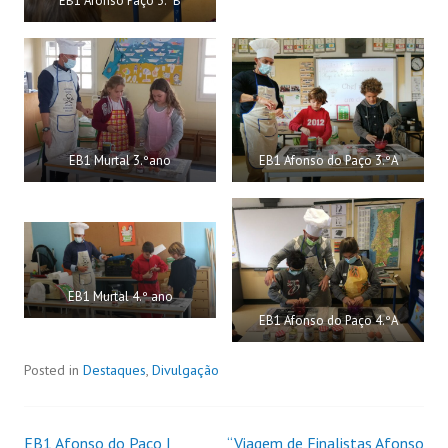
EB1 Afonso Paço 3.ºB
EB1 Murtal 3.ºano
EB1 Afonso do Paço 3.ºA
EB1 Murtal 4.º ano
EB1 Afonso do Paço 4.ºA
Posted in
Destaques
,
Divulgação
EB1 Afonso do Paço |
“Viagem de Finalistas Afonso