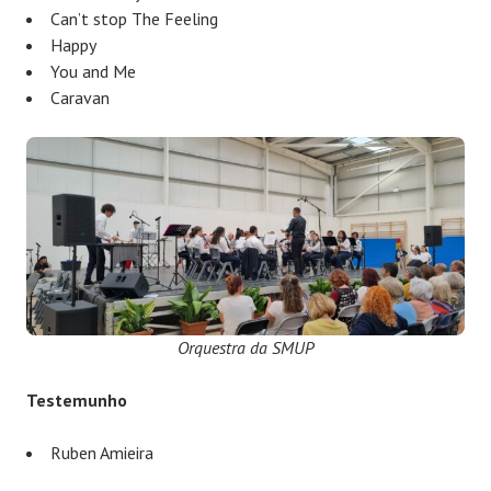
Can’t stop The Feeling
Happy
You and Me
Caravan
Orquestra da SMUP
Testemunho
Ruben Amieira