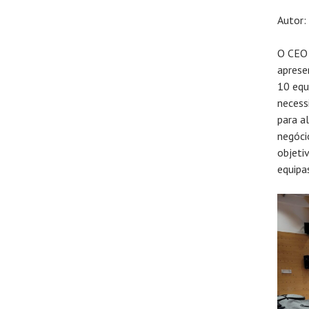
Autor:
O CEO d
aprese
10 equ
necessi
para a
negóci
objetiv
equipa