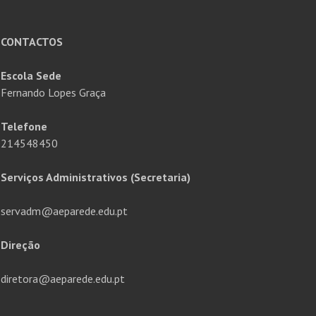
CONTACTOS
Escola Sede
Fernando Lopes Graça
Telefone
214548450
Serviços Administrativos (Secretaria)
servadm@aeparede.edu.pt
Direção
diretora@aeparede.edu.pt