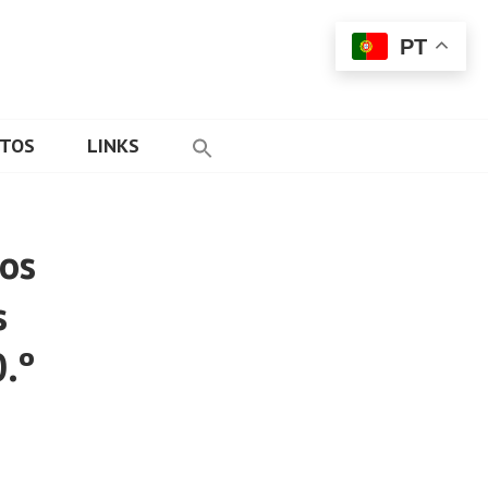
PT
ETOS
LINKS
 os
s
.º