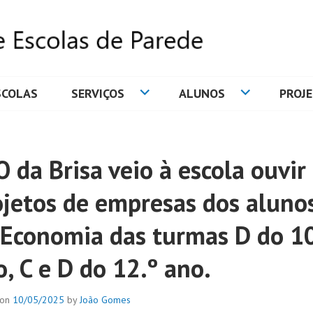
SCOLAS
SERVIÇOS
ALUNOS
PROJ
DE ESCOLAS DE PAREDE
 da Brisa veio à escola ouvir
ojetos de empresas dos aluno
 Economia das turmas D do 10
, C e D do 12.º ano.
 on
10/05/2025
by
João Gomes