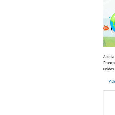
A idei
França
unidas
Vid