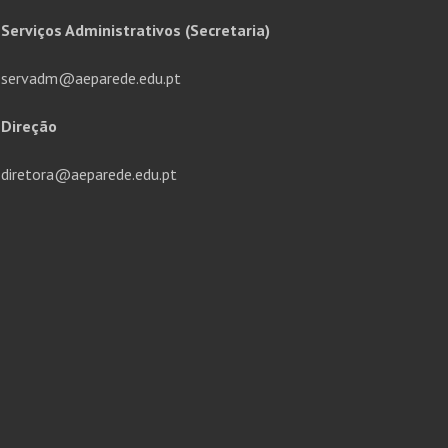
Serviços Administrativos (Secretaria)
servadm@aeparede.edu.pt
Direção
diretora@aeparede.edu.pt