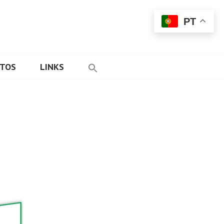
PT
ETOS
LINKS
3