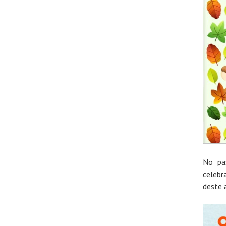
No pa
celebr
deste 