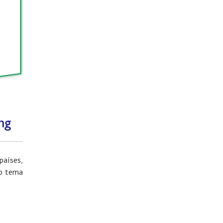
aíses,
 o tema