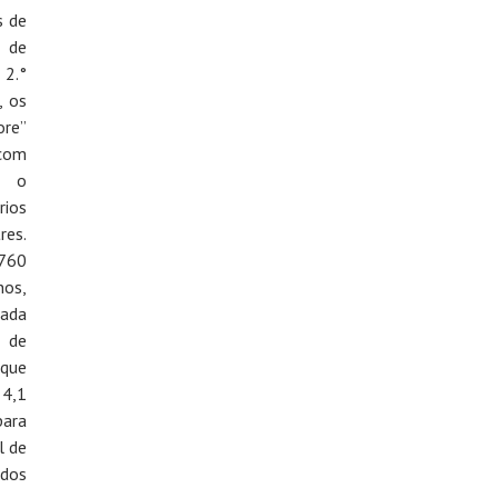
s de
 de
 2.°
, os
ore”
com
m o
ios
es.
760
nos,
ada
o de
 que
 4,1
ara
l de
ados