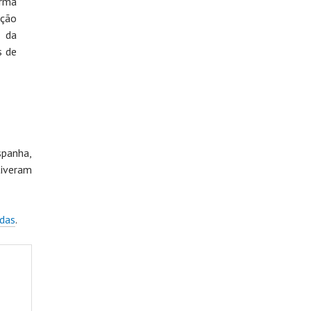
urma
ação
e da
s de
spanha,
tiveram
idas
.