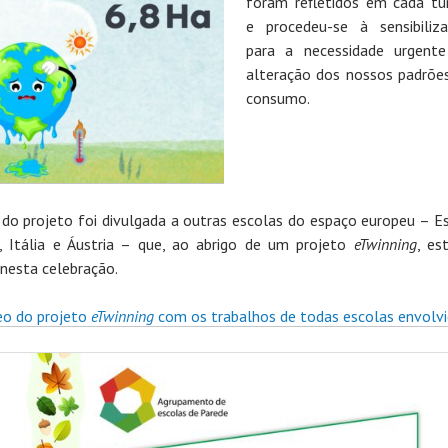
foram refletidos em cada t
e procedeu-se à sensibiliz
para a necessidade urgent
alteração dos nossos padrõe
consumo.
a do projeto foi divulgada a outras escolas do espaço europeu – E
, Itália e Áustria – que, ao abrigo de um projeto
eTwinning
, es
 nesta celebração.
eo do projeto
eTwinning
com os trabalhos de todas escolas envolv