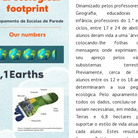
Dinamizado pelos professore
Geografia, educadoras
infância, professores do 1.° e
ciclos, entre 17 e 24 de abril
alunos deram vida a uma “árv
colocando-lhe folhas 
mensagens onde exprimia
seu apreço pelos vár
subsistemas terrestr
Previamente, cerca de 
alunos entre os 12 e os 18 a
determinaram a sua peg
ecológica. Pelo apurament
todos os dados, concluiu-se
seriam necessárias, em média,
Terras e 6,8 hectares p
suportar o estilo de vida atua
cada aluno. Estes result