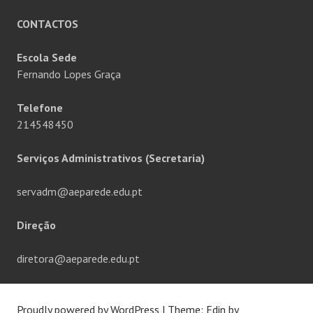
CONTACTOS
Escola Sede
Fernando Lopes Graça
Telefone
214548450
Serviços Administrativos (Secretaria)
servadm@aeparede.edu.pt
Direção
diretora@aeparede.edu.pt
Proudly powered by WordPress
|
Theme: Edin by