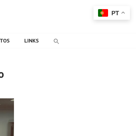
PT
ETOS
LINKS
to