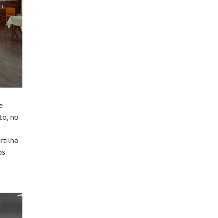
e
o’, no
rtilha
s.