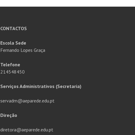
CONTACTOS
Escola Sede
Fernando Lopes Graça
Telefone
214548450
Serviços Administrativos (Secretaria)
servadm@aeparede.edu.pt
Direção
diretora@aeparede.edu.pt