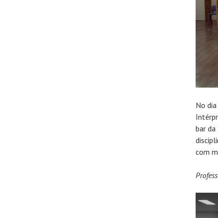
No dia
Intérp
bar da
discip
com mú
Profes