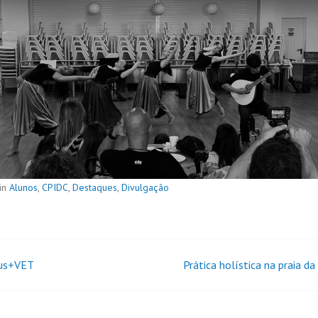
in
Alunos
,
CPIDC
,
Destaques
,
Divulgação
us+VET
Prática holística na praia d