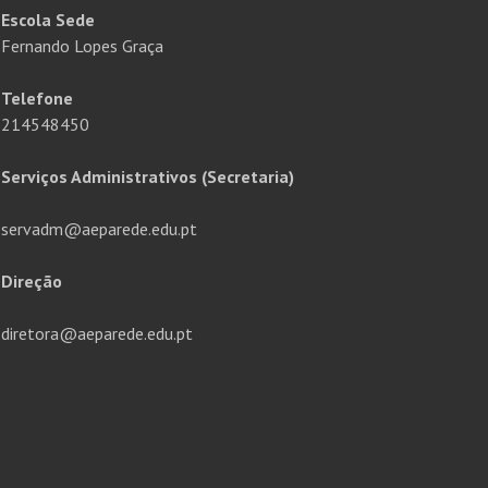
Escola Sede
Fernando Lopes Graça
Telefone
214548450
Serviços Administrativos (Secretaria)
servadm@aeparede.edu.pt
Direção
diretora@aeparede.edu.pt