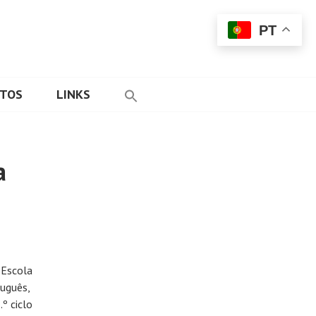
PT
ETOS
LINKS
a
 Escola
uguês,
º ciclo