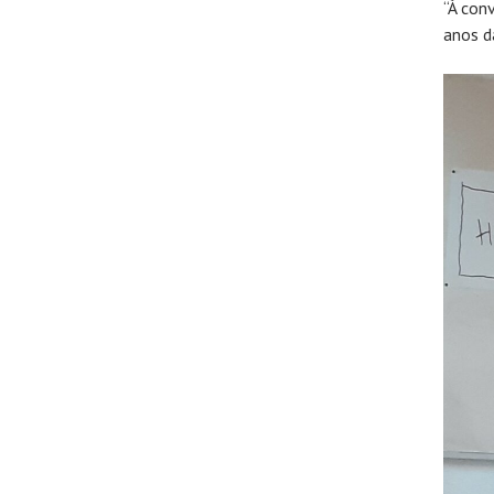
“À con
anos d