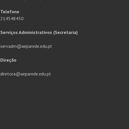
Telefone
214548450
Serviços Administrativos (Secretaria)
servadm@aeparede.edu.pt
Direção
diretora@aeparede.edu.pt