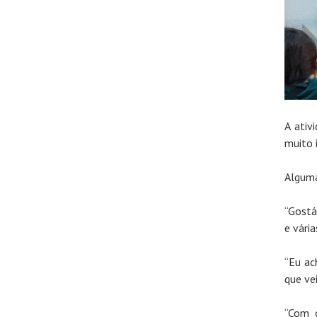
A ativ
muito 
Alguma
“Gostá
e vári
“Eu ac
que ve
“Com o