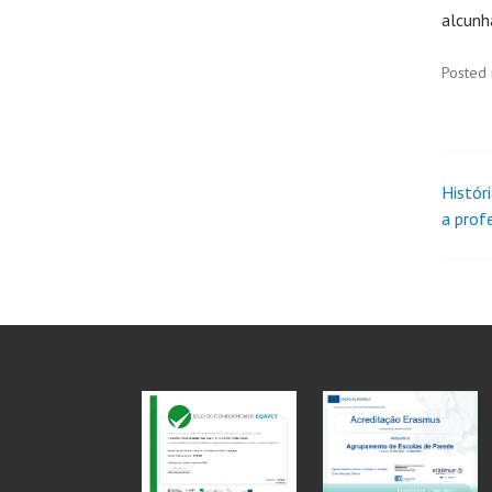
alcunh
Posted 
Histór
a prof