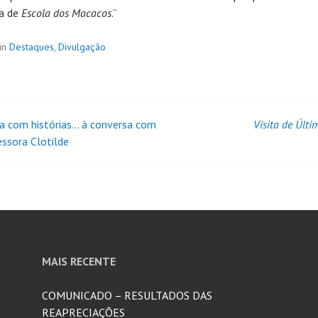
a de
Escola dos Macacos
.”
in
Destaques
,
Divulgação
ia com histórias… à conversa com
Visita de Últ
essora Clotilde
MAIS RECENTE
COMUNICADO – RESULTADOS DAS
REAPRECIAÇÕES