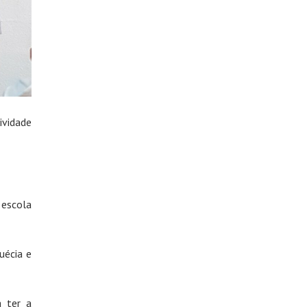
ividade
 escola
uécia e
a ter a