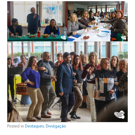
Posted in
Destaques
,
Divulgação