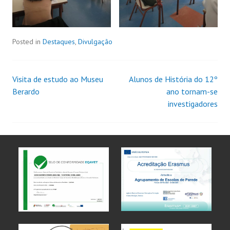
Posted in
Destaques
,
Divulgação
Visita de estudo ao Museu
Alunos de História do 12º
Berardo
ano tornam-se
investigadores