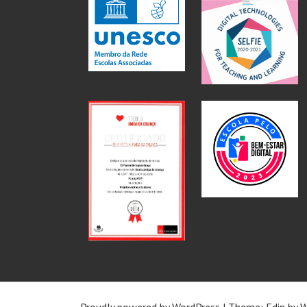
Proudly powered by WordPress
|
Theme: Edin by
W