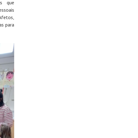
es que
essoais
Afetos,
as para