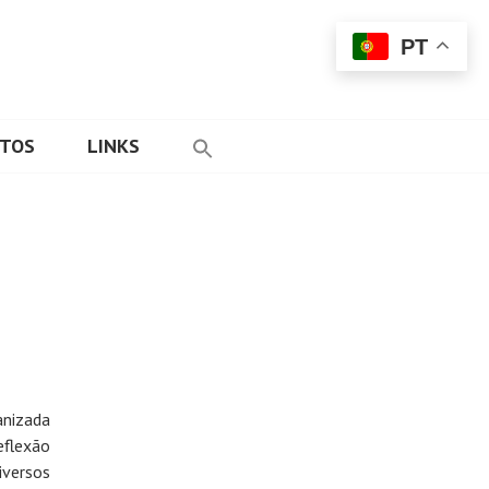
PT
ETOS
LINKS
anizada
eflexão
iversos