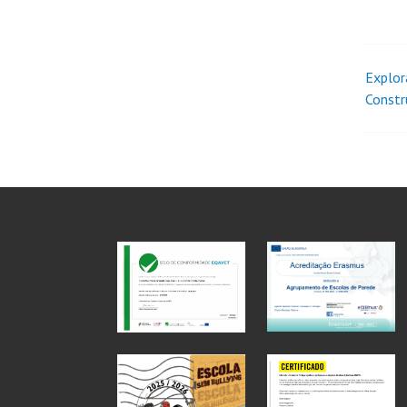
Explor
Const