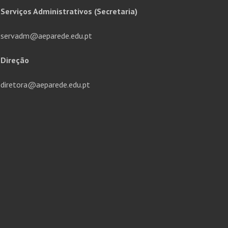
Serviços Administrativos (Secretaria)
servadm@aeparede.edu.pt
Direção
diretora@aeparede.edu.pt