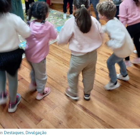
in
Destaques
,
Divulgação