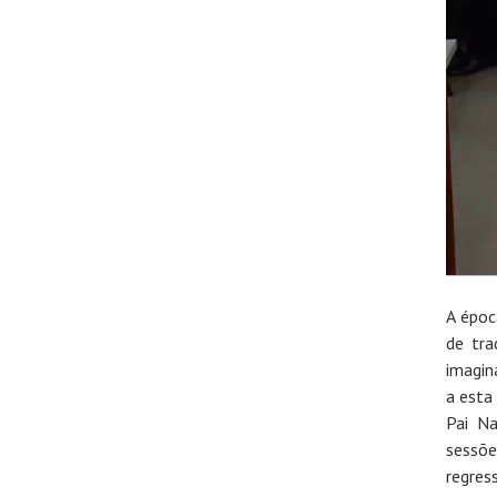
A époc
de tra
imagin
a esta
Pai Na
sessõe
regres