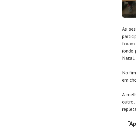
As se
partic
foram 
(onde 
Natal.
No fim
em cho
A melh
outro
replet
“Ap