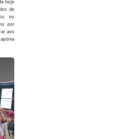
de hoje
dos de
nos no
mo por
rar aos
Lapónia