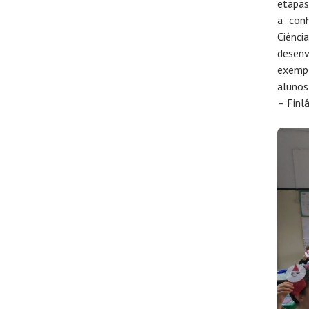
etapas
a con
Ciênc
desen
exempl
alunos
– Finlâ