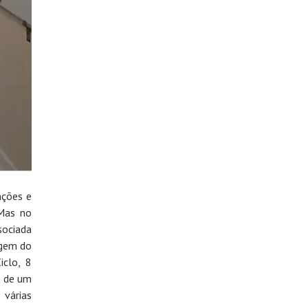
ações e
 Mas no
sociada
igem do
iclo, 8
s de um
 várias