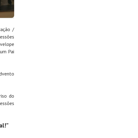
ação /
sessões
nvelope
 um Pai
advento
riso do
essões
al!”