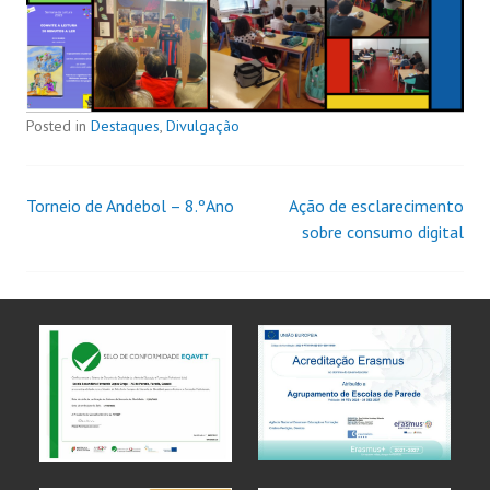
Posted in
Destaques
,
Divulgação
Torneio de Andebol – 8.ºAno
Ação de esclarecimento
sobre consumo digital