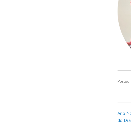
Posted 
Ano No
do Dr