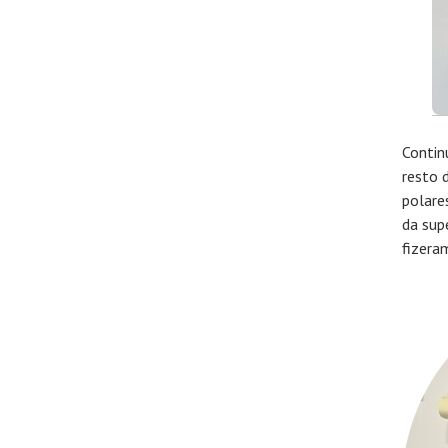
Contin
resto 
polare
da sup
fizera