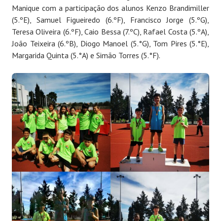
Manique com a participação dos alunos Kenzo Brandimiller
(5.ºE), Samuel Figueiredo (6.ºF), Francisco Jorge (5.ºG),
Teresa Oliveira (6.ºF), Caio Bessa (7.ºC), Rafael Costa (5.ºA),
João Teixeira (6.ºB), Diogo Manoel (5.°G), Tom Pires (5.°E),
Margarida Quinta (5.°A) e Simão Torres (5.°F).