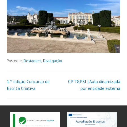
Posted in
Destaques
,
Divulgação
1.º edição Concurso de
CP TGPSI | Aula dinamizada
Escrita Criativa
por entidade externa