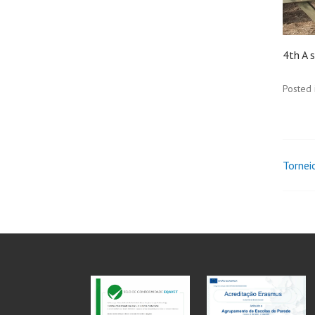
4th A 
Posted 
Tornei