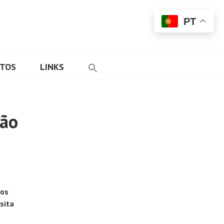
PT
ETOS
LINKS
são
 os
sita