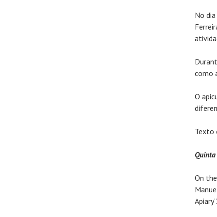
No dia
Ferrei
ativida
Durant
como a
O apic
difere
Texto 
Quinta
On the
Manuel
Apiary”