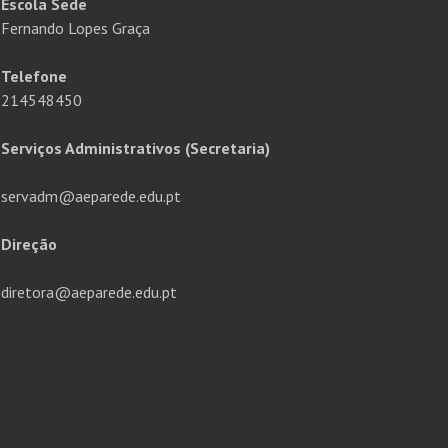
Escola Sede
Fernando Lopes Graça
Telefone
214548450
Serviços Administrativos (Secretaria)
servadm@aeparede.edu.pt
Direção
diretora@aeparede.edu.pt