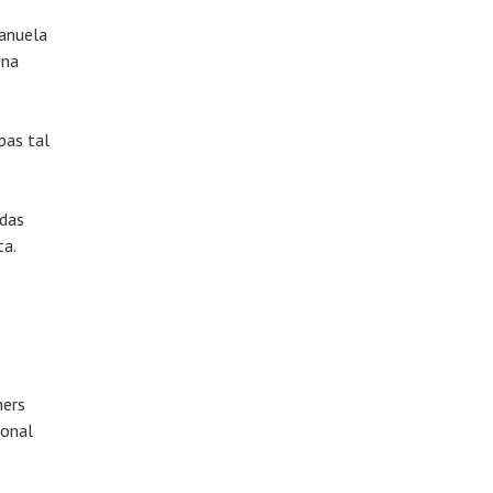
Manuela
 na
pas tal
 das
ta.
hers
ional