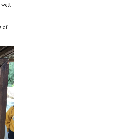
s well
s of
.