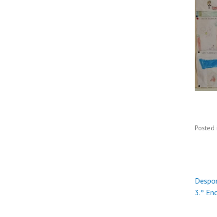
Posted 
Despor
3.º En