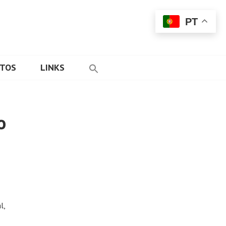
PT
ETOS
LINKS
o
l,