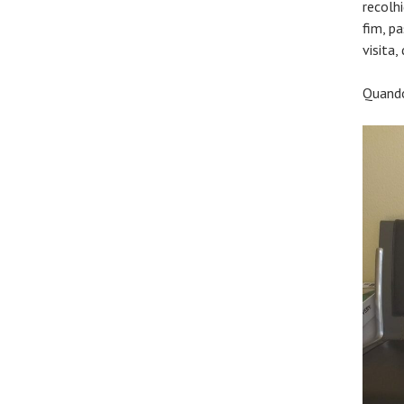
recolh
fim, p
visita
Quando