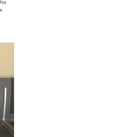
 Por
 a