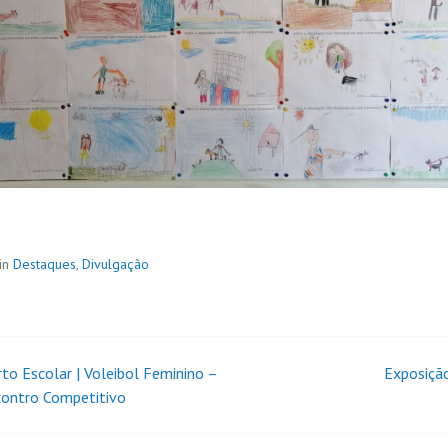
in
Destaques
,
Divulgação
to Escolar | Voleibol Feminino –
Exposiçã
contro Competitivo