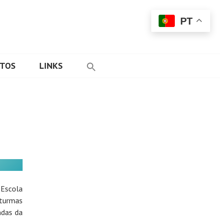
PT
ETOS
LINKS
 Escola
 turmas
ndas da