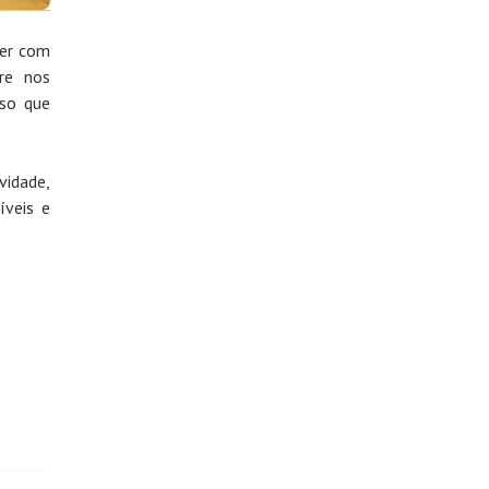
ver com
re nos
sso que
vidade,
íveis e