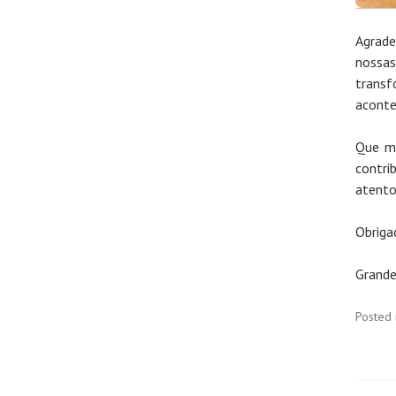
Agrade
nossa
transf
aconte
Que ma
contri
atento
Obriga
Grande
Posted 