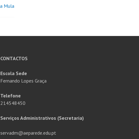
da Mula
CONTACTOS
Escola Sede
Fernando Lopes Graça
Telefone
214548450
Serviços Administrativos (Secretaria)
servadm@aeparede.edu.pt