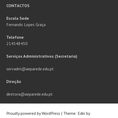
CONTACTOS
Escola Sede
Fernando Lopes Graça
Telefone
214548450
Serviços Administrativos (Secretaria)
servadm@aeparede.edu.pt
Direção
diretora@aeparede.edu.pt
Proudly powered by WordPress
|
Theme: Edin by