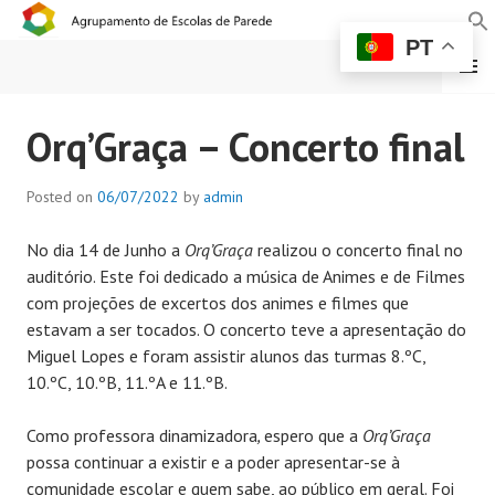
PT
MENU
AGRUPAMENTO DE
Orq’Graça – Concerto final
ESCOLAS DE PAREDE
Posted on
06/07/2022
by
admin
No dia 14 de Junho a
Orq’Graça
realizou o concerto final no
auditório. Este foi dedicado a música de Animes e de Filmes
com projeções de excertos dos animes e filmes que
estavam a ser tocados. O concerto teve a apresentação do
Miguel Lopes e foram assistir alunos das turmas 8.ºC,
10.ºC, 10.ºB, 11.ºA e 11.ºB.
Como professora dinamizadora
,
espero que a
Orq’Graça
possa continuar a existir e a poder apresentar-se à
comunidade escolar e quem sabe, ao público em geral. Foi