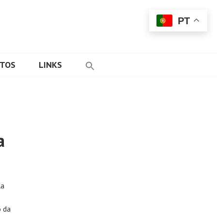
PT
ETOS
LINKS
a
la
o da