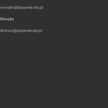
servadm@aeparede.edu.pt
Direção
diretora@aeparede.edu.pt