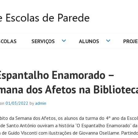
SCOLAS
SERVIÇOS
ALUNOS
PROJ
DE ESCOLAS DE PAREDE
Espantalho Enamorado –
mana dos Afetos na Bibliotec
 on
01/03/2022
by
admin
ito da Semana dos Afetos, os alunos da turma do 4º ano da Esco
 de Santo António ouviram a história “O Espantalho Enamorado” da
a de Guido Visconti com ilustrações de Giovanna Osellame. Partind