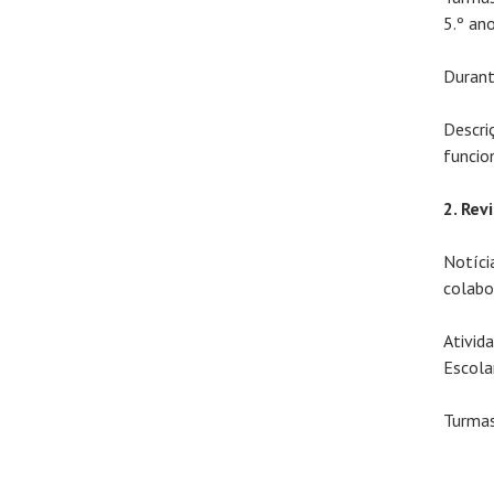
5.º an
Durant
Descri
funcio
2. Rev
Notíci
colabo
Ativid
Escolar
Turmas: