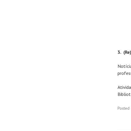
3. (Re
Notíci
profess
Ativid
Bibliot
Posted 