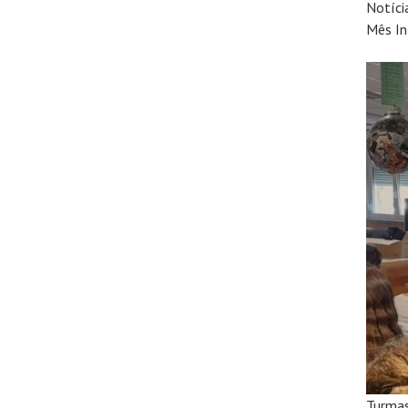
Notíci
Mês In
Turmas: