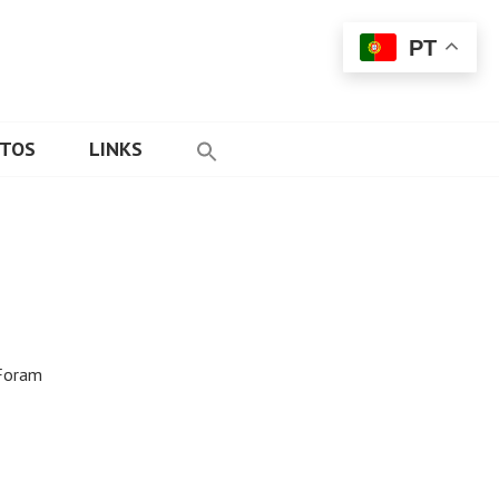
PT
ETOS
LINKS
 Foram