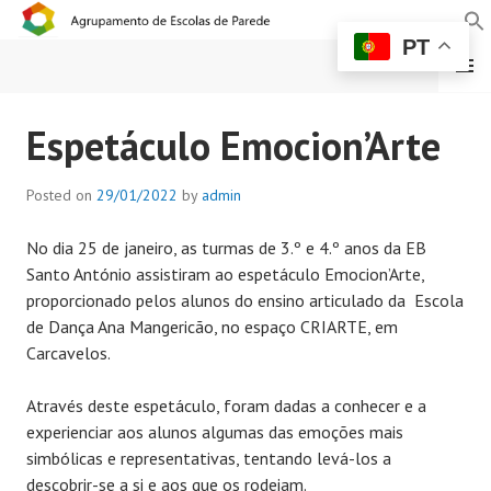
PT
MENU
AGRUPAMENTO DE
Espetáculo Emocion’Arte
ESCOLAS DE PAREDE
Posted on
29/01/2022
by
admin
No dia 25 de janeiro, as turmas de 3.º e 4.º anos da EB
Santo António assistiram ao espetáculo Emocion’Arte,
proporcionado pelos alunos do ensino articulado da Escola
de Dança Ana Mangericão, no espaço CRIARTE, em
Carcavelos.
Através deste espetáculo, foram dadas a conhecer e a
experienciar aos alunos algumas das emoções mais
simbólicas e representativas, tentando levá-los a
descobrir-se a si e aos que os rodeiam.