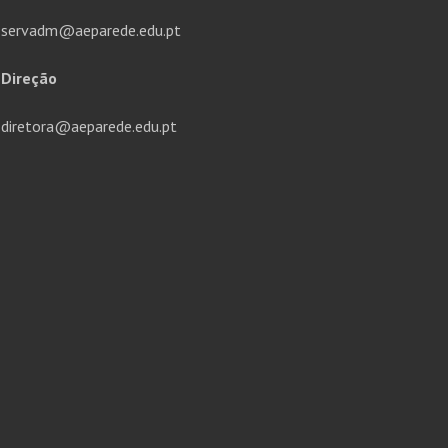
servadm@aeparede.edu.pt
Direção
diretora@aeparede.edu.pt