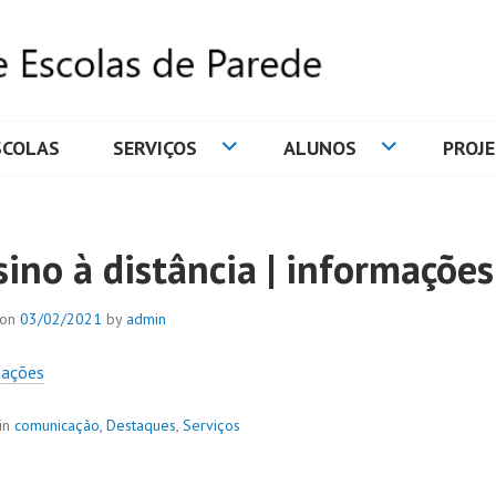
SCOLAS
SERVIÇOS
ALUNOS
PROJ
DE ESCOLAS DE PAREDE
sino à distância | informações
 on
03/02/2021
by
admin
mações
in
comunicação
,
Destaques
,
Serviços