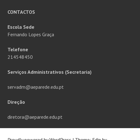
CONTACTOS
Escola Sede
Fernando Lopes Graça
Telefone
214548450
Serviços Administrativos (Secretaria)
servadm@aeparede.edu.pt
Direção
diretora@aeparede.edu.pt
Proudly powered by WordPress
|
Theme: Edin by