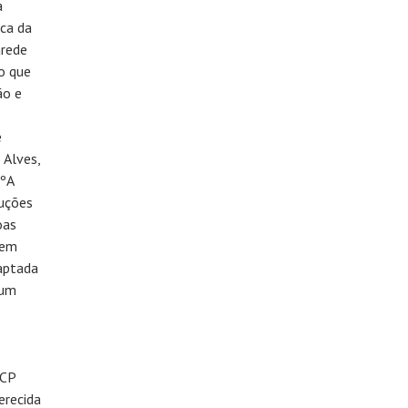
a
ca da
arede
o que
ão e
e
 Alves,
.ºA
luções
oas
tem
aptada
 um
FCP
erecida