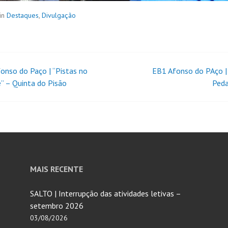
in
Destaques
,
Divulgação
onso do Paço | “Pistas no
EB1 Afonso do PAço | 
” – Quinta do Pisão
Peda
MAIS RECENTE
SALTO | Interrupção das atividades letivas –
setembro 2026
03/08/2026