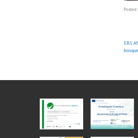
Posted 
EB1 Af
bosque