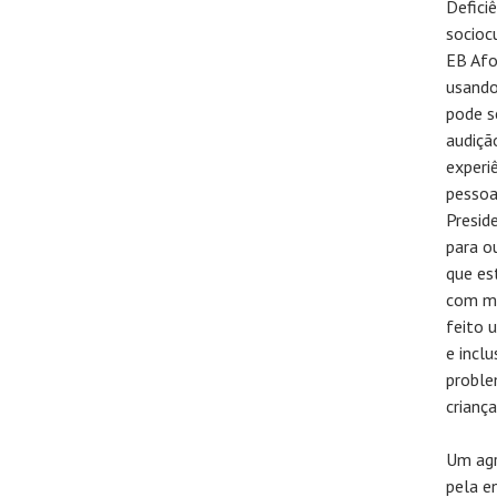
Defici
socioc
EB Afo
usando
pode s
audiçã
experi
pessoa
Presid
para o
que es
com mo
feito 
e incl
proble
crianç
Um agr
pela e