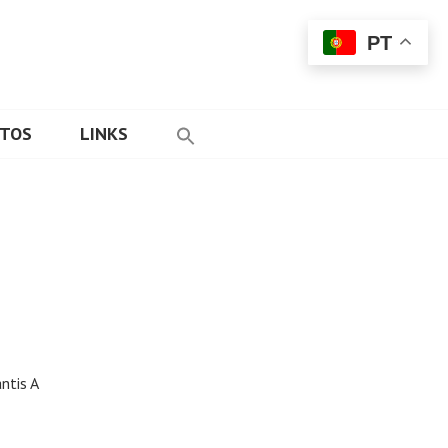
PT
ETOS
LINKS
ntis A