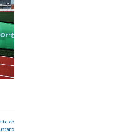
ento do
untário