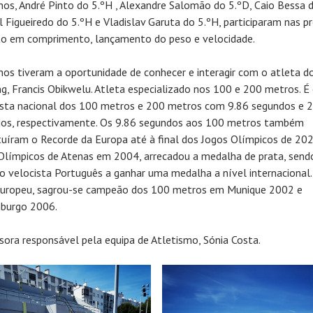
nos, André Pinto do 5.ºH , Alexandre Salomão do 5.ºD, Caio Bessa d
 Figueiredo do 5.ºH e Vladislav Garuta do 5.ºH, participaram nas p
to em comprimento, lançamento do peso e velocidade.
nos tiveram a oportunidade de conhecer e interagir com o atleta d
ng, Francis Obikwelu. Atleta especializado nos 100 e 200 metros. É
ista nacional dos 100 metros e 200 metros com 9.86 segundos e 
os, respectivamente. Os 9.86 segundos aos 100 metros também
tuíram o Recorde da Europa até à final dos Jogos Olímpicos de 20
Olímpicos de Atenas em 2004, arrecadou a medalha de prata, send
ro velocista Português a ganhar uma medalha a nível internacional.
europeu, sagrou-se campeão dos 100 metros em Munique 2002 e
burgo 2006.
sora responsável pela equipa de Atletismo, Sónia Costa.