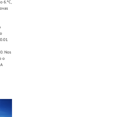
o 6.ºC,
rovas
o
 o
20.01
20. Nos
o o
 A