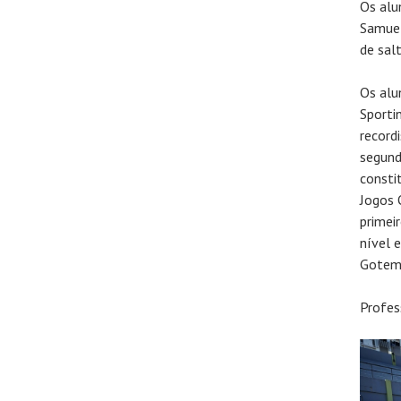
Os alu
Samuel
de sal
Os alu
Sporti
record
segund
consti
Jogos 
primei
nível 
Gotem
Profes