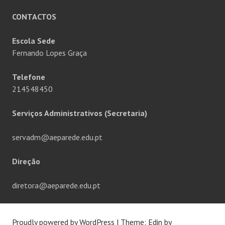
CONTACTOS
Escola Sede
Fernando Lopes Graça
Telefone
214548450
Serviços Administrativos (Secretaria)
servadm@aeparede.edu.pt
Direção
diretora@aeparede.edu.pt
Proudly powered by WordPress
|
Theme: Edin by