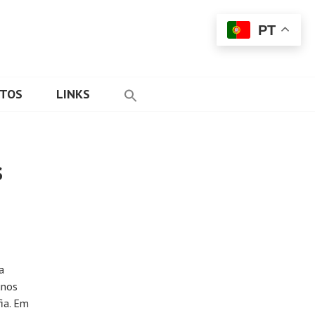
PT
ETOS
LINKS
s
a
unos
fia. Em