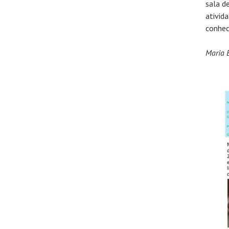
sala d
ativid
conhec
Maria 