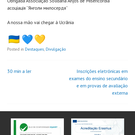
Obrigada Associação Solidária Anjos de Misericórdia
асоціація “Янголи милосердя”
A nossa mão vai chegar à Ucrânia
Posted in
Destaques
,
Divulgação
30 min a ler
Inscrições eletrónicas em
exames do ensino secundário
e em provas de avaliação
externa