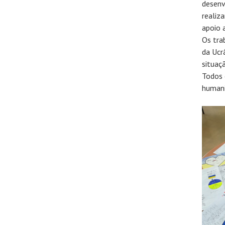
desenv
realiz
apoio 
Os tra
da Ucr
situaç
Todos 
humani