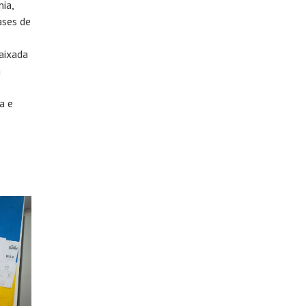
ia,
ases de
aixada
à
a e