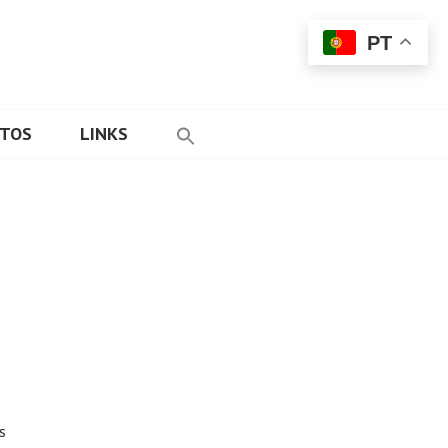
PT
ETOS
LINKS
s