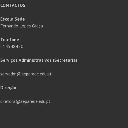
CONTACTOS
Escola Sede
Fernando Lopes Graça
Telefone
214548450
Serviços Administrativos (Secretaria)
servadm@aeparede.edu.pt
Direção
diretora@aeparede.edu.pt