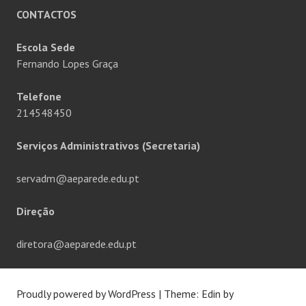
CONTACTOS
Escola Sede
Fernando Lopes Graça
Telefone
214548450
Serviços Administrativos (Secretaria)
servadm@aeparede.edu.pt
Direção
diretora@aeparede.edu.pt
Proudly powered by WordPress
|
Theme: Edin by