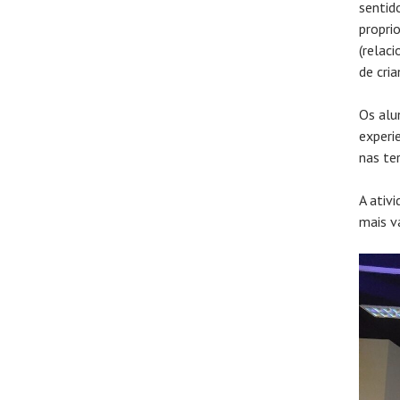
sentid
propri
(relaci
de cri
Os alu
experi
nas te
A ativ
mais v