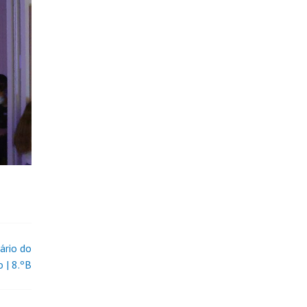
ário do
 | 8.ºB