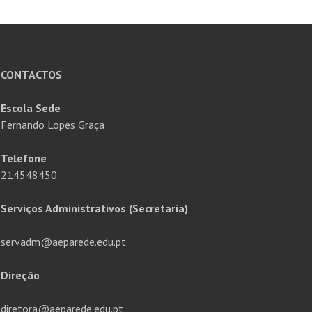
CONTACTOS
Escola Sede
Fernando Lopes Graça
Telefone
214548450
Serviços Administrativos (Secretaria)
servadm@aeparede.edu.pt
Direção
diretora@aeparede.edu.pt