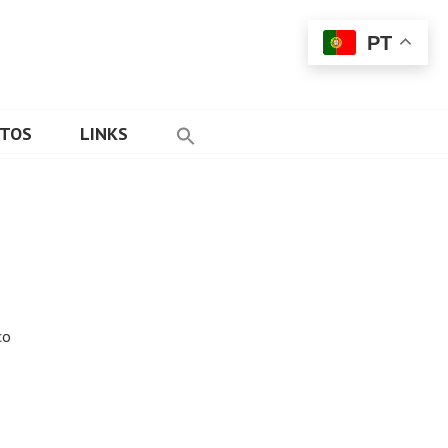
PT
ETOS
LINKS
co