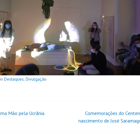
in
Destaques
,
Divulgação
ma Mão pela Ucrânia
Comemorações do Centen
nascimento de José Saramago