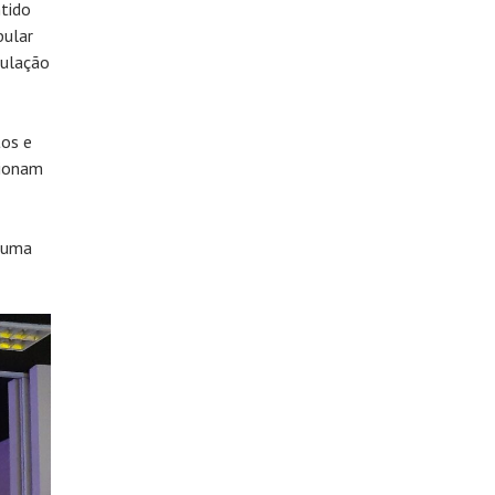
ntido
bular
mulação
tos e
cionam
e uma