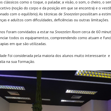
os clássicos como o toque, o paladar, a visão, o som, o cheiro, o se
ocetivo (noção do corpo e da posição em que se encontra) e o vesti
onado com o equilíbrio). As técnicas de
Snoezelen
possilitam a esti
anças e adultos com dificuldades, deficiências ou outras limitações.
nos foram convidados a estar na
Snoezelen Room
cerca de 60 minu
enciar todos os equipamentos, compreendendo como atuam e fun
rapias em que são utilizadas.
idade foi considerada pela maioria dos alunos muito interessante 
alia na sua formação.