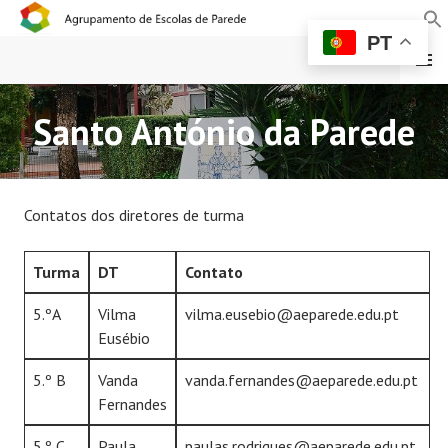
PT
MENU
Santo António da Parede
AGRUPAMENTO DE
ESCOLAS DE PAREDE
Contatos dos diretores de turma
Turma
DT
Contato
5.ºA
Vilma
vilma.eusebio@aeparede.edu.pt
Eusébio
5.º B
Vanda
vanda.fernandes@aeparede.edu.pt
Fernandes
5.º C
Paula
paulas.rodrigues@aeparede.edu.pt