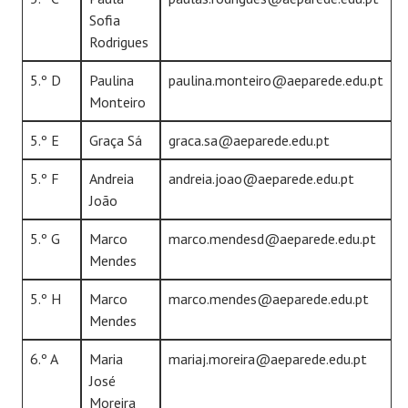
Sofia
Rodrigues
5.º D
Paulina
paulina.monteiro@aeparede.edu.pt
Monteiro
5.º E
Graça Sá
graca.sa@aeparede.edu.pt
5.º F
Andreia
andreia.joao@aeparede.edu.pt
João
5.º G
Marco
marco.mendesd@aeparede.edu.pt
Mendes
5.º H
Marco
marco.mendes@aeparede.edu.pt
Mendes
6.º A
Maria
mariaj.moreira@aeparede.edu.pt
José
Moreira