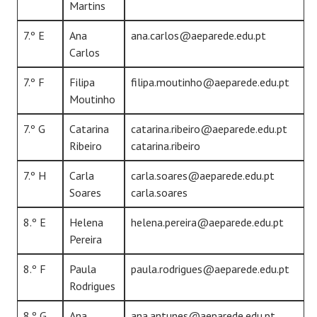
Martins
7.º E
Ana
ana.carlos@aeparede.edu.pt
Carlos
7.º F
Filipa
filipa.moutinho@aeparede.edu.pt
Moutinho
7.º G
Catarina
catarina.ribeiro@aeparede.edu.pt
Ribeiro
catarina.ribeiro
7.º H
Carla
carla.soares@aeparede.edu.pt
Soares
carla.soares
8.º E
Helena
helena.pereira@aeparede.edu.pt
Pereira
8.º F
Paula
paula.rodrigues@aeparede.edu.pt
Rodrigues
8.º G
Ana
ana.antunes@aeparede.edu.pt