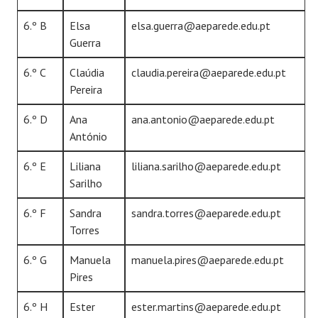
6.º B
Elsa
elsa.guerra@aeparede.edu.pt
Guerra
6.º C
Claúdia
claudia.pereira@aeparede.edu.pt
Pereira
6.º D
Ana
ana.antonio@aeparede.edu.pt
António
6.º E
Liliana
liliana.sarilho@aeparede.edu.pt
Sarilho
6.º F
Sandra
sandra.torres@aeparede.edu.pt
Torres
6.º G
Manuela
manuela.pires@aeparede.edu.pt
Pires
6.º H
Ester
ester.martins@aeparede.edu.pt