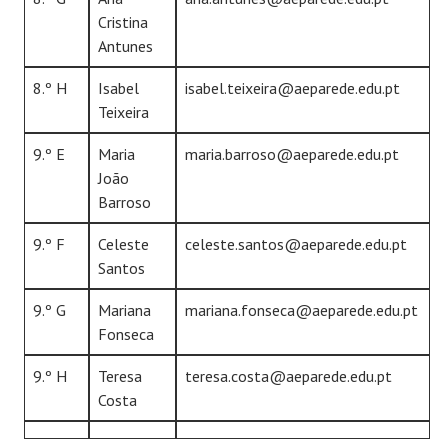
Cristina
Antunes
8.º H
Isabel
isabel.teixeira@aeparede.edu.pt
Teixeira
9.º E
Maria
maria.barroso@aeparede.edu.pt
João
Barroso
9.º F
Celeste
celeste.santos@aeparede.edu.pt
Santos
9.º G
Mariana
mariana.fonseca@aeparede.edu.pt
Fonseca
9.º H
Teresa
teresa.costa@aeparede.edu.pt
Costa